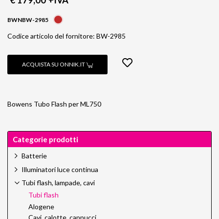
€ 179,00
+IVA
BWNBW-2985
Codice articolo del fornitore: BW-2985
ACQUISTA SU ONNIK.IT
Bowens Tubo Flash per ML750
Categorie prodotti
Batterie
Illuminatori luce continua
Tubi flash, lampade, cavi
Tubi flash
Alogene
Cavi, calotte, cappucci