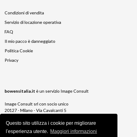
Condizioni di vendita
Servizio di locazione operativa
FAQ
Il mio pacco è danneggiato
Politica Cookie
Privacy
bowensitalia.it
è un servizio
Image Consult
Image Consult srl con socio unico
20127 - Milano - Via Cavalcanti 5
tel. 02-26829315
Questo sito utilizza i cookie per migliorare
P.IVA e C.F. 03383650961
REA 1673647 CCIAA Milano Monza Brianza
l'esperienza utente.
Maggiori informazioni
Registro AEE IT19030000011245